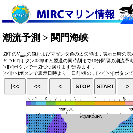
潮流予測 > 関門海峡
図中のV
の値およびマゼンタ色の太矢印は，表示日時の表
max
[START]ボタンを押すと翌週の同時刻まで10分間隔の潮流
[<][>]ボタンで一図づつ戻ります/進みます．
[<<][>>]ボタンで表示日時より一日前/後の，[|<<][>>|]